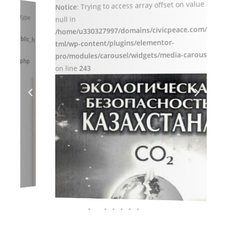
Notice
: Trying to access array offset on value of type
null in
N
h
-
/
/home/u330327997/domains/civicpeace.com/public_h
n
tml/wp-content/plugins/elementor-
t
p
pro/modules/carousel/widgets/media-carousel.php
on line
243
o