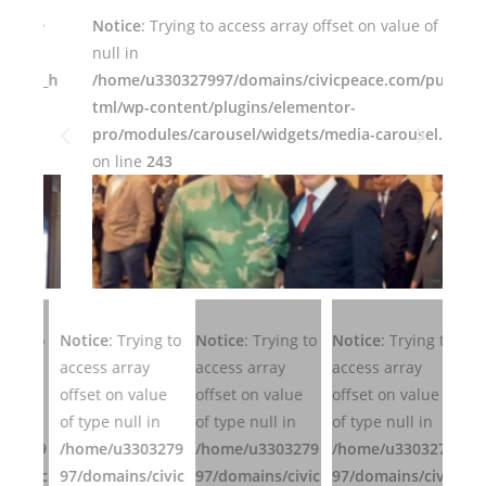
Notice
: Trying to access array offset on value of type
N
null in
n
_h
/home/u330327997/domains/civicpeace.com/public_h
/
tml/wp-content/plugins/elementor-
t
pro/modules/carousel/widgets/media-carousel.php
p
on line
243
o
ng to
Notice
: Trying to
Notice
: Trying to
Notice
: Trying to
Noti
access array
access array
access array
acce
lue
offset on value
offset on value
offset on value
offs
in
of type null in
of type null in
of type null in
of t
3279
/home/u3303279
/home/u3303279
/home/u3303279
/ho
civic
97/domains/civic
97/domains/civic
97/domains/civic
97/d