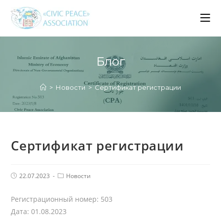
Перейти
к
содержимому
Блог
>
Новости
>
Сертификат регистрации
Сертификат регистрации
Запись
Рубрика
22.07.2023
Новости
опубликована:
записи
Регистрационный номер: 503
Дата: 01.08.2023