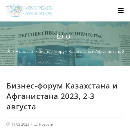
Перейти
к
содержимому
Блог
>
Новости
>
Бизнес-форум Казахстана и Афганистана 2023,
Бизнес-форум Казахстана и
Афганистана 2023, 2-3
августа
Запись
Рубрика
19.08.2023
Новости
опубликована:
записи