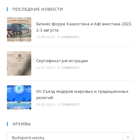
Аллаев
Кахрамон
ПОСЛЕДНИЕ НОВОСТИ
Рахимович,
Бизнес-форум Казахстана и Афганистана 2023,
Ташкентский
2-3 августа
госуниверситет
19.08.2023
/
0 COMMENTS
имени
Ислама
Каримова,
Сертификат регистрации
3
22.07.2023
/
0 COMMENTS
июнь
2021
VII Съезд лидеров мировых и традиционных
религий
28.09.2022
/
0 COMMENTS
АРХИВЫ
Архивы
Выберите месяц