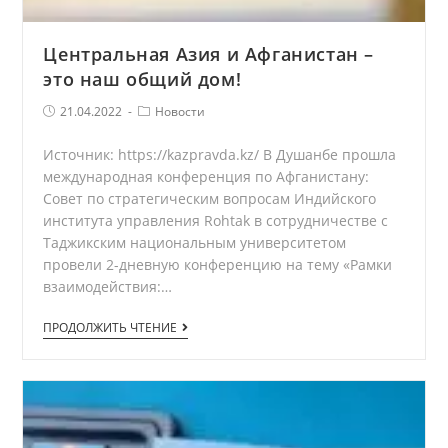
Центральная Азия и Афганистан –
это наш общий дом!
Запись
Рубрика
21.04.2022
Новости
опубликована:
записи
Источник: https://kazpravda.kz/ В Душанбе прошла
международная конференция по Афганистану:
Совет по стратегическим вопросам Индийского
института управления Rohtak в сотрудничестве с
Таджикским национальным университетом
провели 2-дневную конференцию на тему «Рамки
взаимодействия:…
Центральная
ПРОДОЛЖИТЬ ЧТЕНИЕ
Азия
и
Афганистан
–