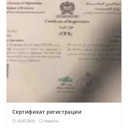
Афганистана
2023,
2-
3
августа
Сертификат регистрации
Запись
Рубрика
22.07.2023
Новости
опубликована:
записи