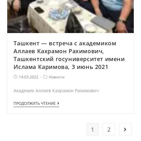
Ташкент — встреча с академиком
Аллаев Кахрамон Рахимович,
Ташкентский госуниверситет имени
Ислама Каримова, 3 июнь 2021
Запись
Рубрика
14.03.2022
Новости
опубликована:
записи
Академик Аллаев Кахрамон Рахимович
Ташкент
ПРОДОЛЖИТЬ ЧТЕНИЕ
—
встреча
с
1
2
Go to 
академиком