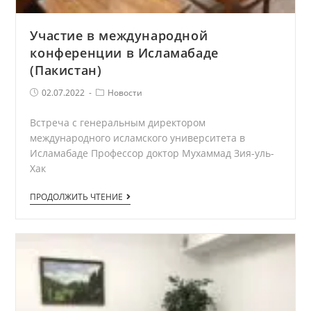
Участие в международной
конференции в Исламабаде
(Пакистан)
Запись
Рубрика
02.07.2022
Новости
опубликована:
записи
Встреча с генеральным директором
международного исламского университета в
Исламабаде Профессор доктор Мухаммад Зия-уль-
Хак
Участие
ПРОДОЛЖИТЬ ЧТЕНИЕ
в
международной
конференции
в
Исламабаде
(Пакистан)