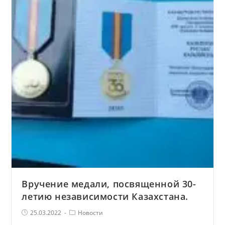
это
наш
общий
дом!
Вручение медали, посвященной 30-
летию независимости Казахстана.
Запись
Рубрика
25.03.2022
Новости
опубликована:
записи