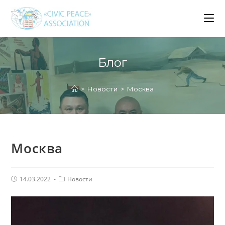
Перейти
к
содержимому
Блог
>
Новости
>
Москва
Москва
Запись
Рубрика
14.03.2022
Новости
опубликована:
записи