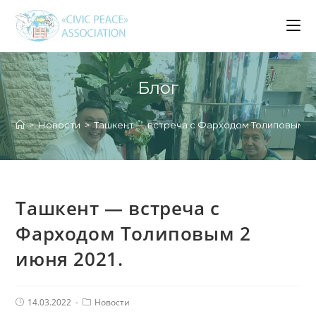
Перейти
к
содержимому
Блог
>
Новости
>
Ташкент — встреча с Фарходом Толиповым 2 и
Ташкент — встреча с
Фарходом Толиповым 2
июня 2021.
Запись
Рубрика
14.03.2022
Новости
опубликована:
записи